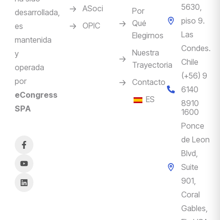
5630,
ASoci
Por
desarrollada,
piso 9.
Qué
OPIC
es
Las
Elegirnos
mantenida
Condes.
Nuestra
y
Chile
Trayectoria
operada
(+56) 9
por
Contacto
6140
eCongress
ES
8910
SPA
1600
Ponce
de Leon
Blvd,
Suite
901,
Coral
Gables,